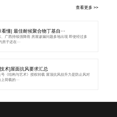
查看更多 >>
看懂| 最佳耐候聚合物丁基自···
东、广西持续强降雨 房屋渗漏问题多地出现 即使经过多
的房子还在···
·技术]屋面抗风要求汇总
众号《结构与艺术》授权转载 屋顶抗风抬升力是防止风对
上荷载的···